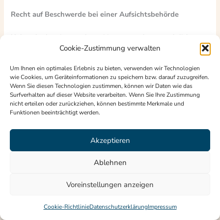
Recht auf Beschwerde bei einer Aufsichtsbehörde
Unbeschadet eines anderweitigen verwaltungsrechtlichen
Cookie-Zustimmung verwalten
oder gerichtlichen Rechtsbehelfs steht Ihnen das Recht auf
Beschwerde bei einer Aufsichtsbehörde, insbesondere in
Um Ihnen ein optimales Erlebnis zu bieten, verwenden wir Technologien
dem Mitgliedstaat ihres Aufenthaltsorts, ihres Arbeitsplatzes
wie Cookies, um Geräteinformationen zu speichern bzw. darauf zuzugreifen.
oder des Orts des mutmaßlichen Verstoßes, zu, wenn Sie der
Wenn Sie diesen Technologien zustimmen, können wir Daten wie das
Surfverhalten auf dieser Website verarbeiten. Wenn Sie Ihre Zustimmung
Ansicht sind, dass die Verarbeitung der Sie betreffenden
nicht erteilen oder zurückziehen, können bestimmte Merkmale und
personenbezogenen Daten gegen die DSGVO verstößt.
Funktionen beeinträchtigt werden.
Die Aufsichtsbehörde, bei der die Beschwerde eingereicht
wurde, unterrichtet den Beschwerdeführer über den Stand
Akzeptieren
und die Ergebnisse der Beschwerde einschließlich der
Möglichkeit eines gerichtlichen Rechtsbehelfs nach Art. 78
Ablehnen
DSGVO.
Voreinstellungen anzeigen
Diese Datenschutzerklärung speist sich überwiegend aus
folgender Quelle:
Cookie-Richtlinie
Datenschutzerklärung
Impressum
Institut für Informations-, Telekommunikations- und