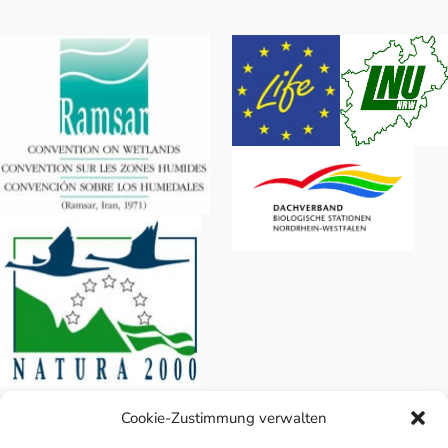
Biologische
Station
Cookie-Zustimmung verwalten
„Rieselfelder Münster“