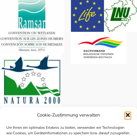
Biologische
Station
Cookie-Zustimmung verwalten
„Rieselfelder Münster“
Coermühle 181
Um Ihnen ein optimales Erlebnis zu bieten, verwenden wir Technologien
wie Cookies, um Geräteinformationen zu speichern bzw. darauf zuzugreifen.
48157 Münster