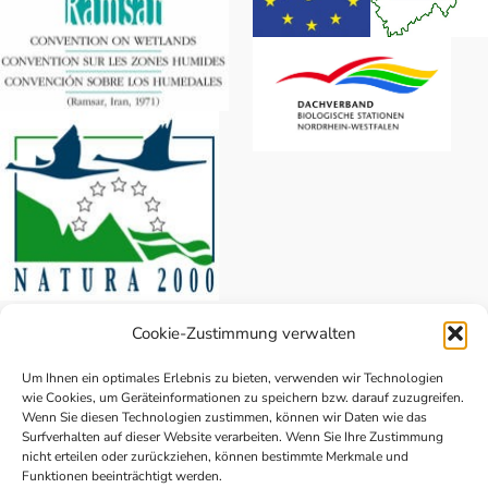
Biologische
Station
Cookie-Zustimmung verwalten
„Rieselfelder Münster“
Coermühle 181
Um Ihnen ein optimales Erlebnis zu bieten, verwenden wir Technologien
wie Cookies, um Geräteinformationen zu speichern bzw. darauf zuzugreifen.
48157 Münster
Wenn Sie diesen Technologien zustimmen, können wir Daten wie das
Telefon: 0251 – 16 17 60
Surfverhalten auf dieser Website verarbeiten. Wenn Sie Ihre Zustimmung
E-Mail
:
nicht erteilen oder zurückziehen, können bestimmte Merkmale und
Funktionen beeinträchtigt werden.